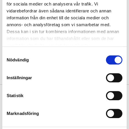
för sociala medier och analysera vår trafik. Vi
vidarebefordrar även sådana identifierare och annan
Hämta i butik
information från din enhet till de sociala medier och
annons- och analysföretag som vi samarbetar med.
Hitta varan i butik
Dessa kan i sin tur kombinera informationen med annan
information som du har tillhandahållit eller som de har
30 dagars öppet köp
samlat in när du har använt deras tjänster.
Fri frakt vid köp över 999 kr
Samtyckesval
Snabb leverans med Postnord
Nödvändig
Inställningar
PRODUKTINFORMATION
Statistik
Förnya din väska med en avtagbar och steglöst justerbar axelrem av
finaste skinnimitation. Utrustad med rejäla karbinhakar, för enkel
Marknadsföring
montering.