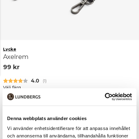
Lycke
Axelrem
99 kr
Snittbetyg:
4.0
(
röster:
1
)
Välj färg
Black/Gunmetal
Black/silver
Sv/guld
Denna webbplats använder cookies
Vi använder enhetsidentifierare för att anpassa innehållet
och annonserna till användarna, tillhandahålla funktioner
Lägg i varukorgen
1