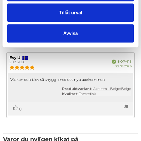
• Veganvänlig
Tillåt urval
EGENSKAPER
Avvisa
OMDÖMEN
Recensionsförfattare:
Evy U
Recensionsdatum:
Bekräftad
KÖPARE
21.05.2026
Köpd
22.03.2026
Recensionsbetyg:
5.0
utav
Recensionstext:
Väskan den blev så snygg med det nya axelremmen
5
stjärnor
Produktvariant:
Axelrem - Beige/Beige
Kvalitet
: Fantastisk
Rösta
röst(er)
0
upp
Varor du nyligen kikat på