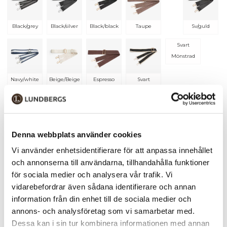
Black/grey
Black/silver
Black/black
Taupe
Sv/guld
Svart
Mönstrad
Navy/white
Beige/Beige
Espresso
Svart
Vit
Rosa
Black/beige
Brun
Marinblå
Blå
Denna webbplats använder cookies
Vi använder enhetsidentifierare för att anpassa innehållet
White/Multi
Svart Multi
Beige
Rainbow
och annonserna till användarna, tillhandahålla funktioner
Mönstrad
för sociala medier och analysera vår trafik. Vi
Beige/Black
Brown/Beige
vidarebefordrar även sådana identifierare och annan
information från din enhet till de sociala medier och
annons- och analysföretag som vi samarbetar med.
Lägg i varukorgen
1
Dessa kan i sin tur kombinera informationen med annan