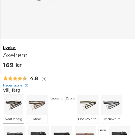
Lycke
Axelrem
169 kr
Snittbetyg:
4.8
(
röster:
4
)
Recensioner (
1
)
Välj färg
Leopard
Zebra
Svartrandig
Khaki
Black/White2
Black/white
Grön