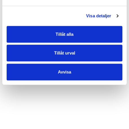
även i mörk navy.
• Justerbar axelrem
Visa detaljer
• Klassisk låsdetalj i antik mässing
• Top zip
• Mjukt skinn i hög kvalitet
Tillåt alla
EGENSKAPER
Tillåt urval
OMDÖMEN
Avvisa
Varor du nyligen kikat på