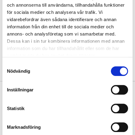
och annonserna till användarna, tillhandahålla funktioner
Hämta i butik
för sociala medier och analysera vår trafik. Vi
vidarebefordrar även sådana identifierare och annan
Hitta varan i butik
information från din enhet till de sociala medier och
annons- och analysföretag som vi samarbetar med.
30 dagars öppet köp
Dessa kan i sin tur kombinera informationen med annan
Fri frakt vid köp över 999 kr
information som du har tillhandahållit eller som de har
Snabb leverans med Postnord
samlat in när du har använt deras tjänster.
Samtyckesval
Nödvändig
Inställningar
PRODUKTINFORMATION
House of Nordic har förnyat designen och låset på denna bästsäljande
Statistik
crossbody-väska i Amsterdam-serien. Det klassiska låset på facket med
envelope-flik framtill är i antik mässing, vilket gör att favoritväskan
fått ett helt nytt uttryck. Den är enkel att öppna och stänga med top
Marknadsföring
zip och har en justerbar axelrem. Skinnet är mjukt och väskan finns nu